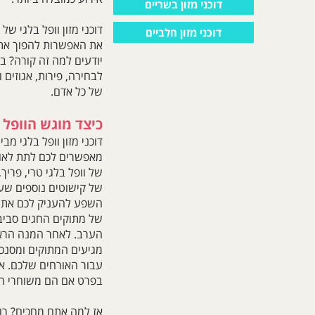
דוכני מזון בשריים
דוכני מזון וופל בלגי של
דוכני מזון חלביים
את האפשרות להפוך את 
יודעים למה זה קורה? בע
לבחירה, פירות, אגוזים 
של כל אדם.
כיצד מוגש הוופל 
דוכני מזון וופל בלגי מב
מאפשרים לכם לתת לאור
של וופל בלגי טרי, פריך
של קישוטים נוספים שע
השפע להעניק לכם את ה
של מתוקים החגים סביב ה
הערב. לאחר המנה הראש
מגיעים המתוקים ומסנ
עבור האורחים שלכם. את
בפרט אם הם משוחרי המ
אז למה אתם מחכים? רוצ