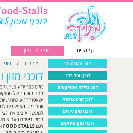
דף הבית
סוגי דוכני מזון
דף הבית
/
סוגי דו
דוכן יוגורט בר
דוכני מזון ו
דוכן וופל בלגי
כולם כבר יודעים, יש ד
דוכן גלידה אמריקאית
מהם הוא בר של מתוקים. 
דוכן קרפ צרפתי
ישאפו להגיע כמה שיותר 
וופל בלגי מאפשרים לכם
דוכני מזון ניידים
למעשה יקבעו את הצלחת
הכול, ראיתם פעם אירוע
דוכני מזון מתוקים
לכם
FOOD STALLS
את
אירוע כמוצלח ביותר.