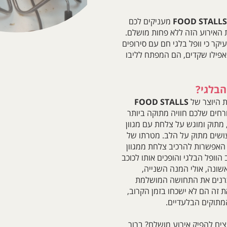
FOOD STALLS
מעניקים לכם
האירוע הזה ללא פחות מושלם.
יקר כי וופל בלגי חם עם סירופים
ואפילו שקדים, הם המפתח לליבו
הבלגי?
ית היוצר של
FOOD STALLS
חים שלכם חוויה מתוקה ביותר
, מתוק ומוגש על צלחת עם מגוון
ושים מתוק על הלב. מטרתו של
אפשרות להרכיב צלחת ממגוון
וופל הבלגי והופכים אותו לכוכב
ונה, אולי המנה השנייה,
כרנים את התחושה המושלמת
 זה הם לא ישכחו בזמן הקרוב,
תוקים הבלעדיים.
ים להפיק אירוע מושלם? ברור